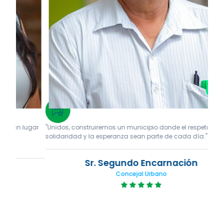
gar
"Unidos, construiremos un municipio donde el respeto, la
"Tra
solidaridad y la esperanza sean parte de cada día."
espa
Sr. Segundo Encarnación
Concejal Urbano