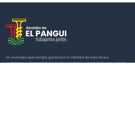
Un municipio que cumple, garantiza la calidad de vida de sus
ciudadanos y fomenta el desarrollo económico y social de la comunidad.
Enlaces
Historia
Símbolos Cantonales
Alcalde
Concejales
Patrimonio
Atractivos turísticos