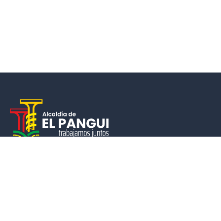
Un municipio que cumple, garantiza la calidad de vida de sus
ciudadanos y fomenta el desarrollo económico y social de la comunidad.
Enlaces