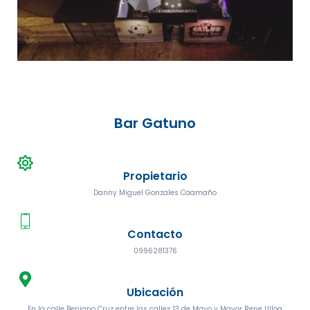
Bar Gatuno
Propietario
Danny Miguel Gonzales Caamaño
Contacto
0996281376
Ubicación
En la calle Benigno Cruz entre las calles 13 de Mayo y Mayor Rene Ulloa