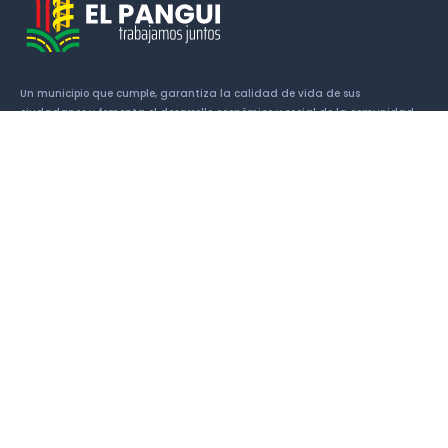
Un municipio que cumple, garantiza la calidad de vida de sus
ciudadanos y fomenta el desarrollo económico y social de la comunidad.
Enlaces
Historia
Símbolos Cantonales
Alcalde
Concejales
Patrimonio
Atractivos turísticos
Contactos
Av. 13 de Mayo y Luis Imaicela 190650 El Pangui, Ecuador