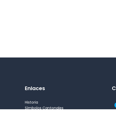
Enlaces
C
Historia
Símbolos Cantonales
Alcalde