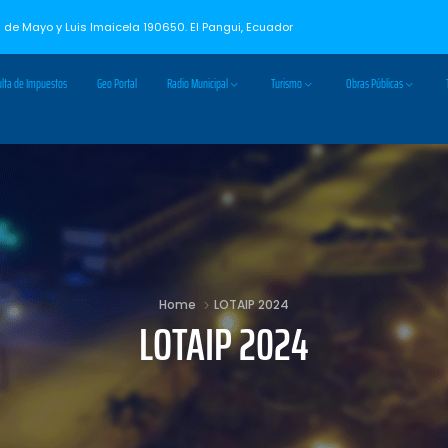
3 de Mayo y Luis Imaicela 190650. El Pangui, Ecuador
lta de Impuestos
Geo Portal
Radio Municipal
Turismo
Obras Públicas
Home
LOTAIP 2024
LOTAIP 2024