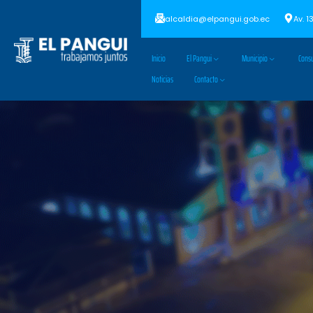
alcaldia@elpangui.gob.ec
Av. 1
Inicio
El Pangui
Municipio
Consu
Noticias
Contacto