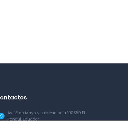
ontactos
Av. 13 de Mayo y Luis Imaicela 190650 El
Pangui, Ecuador