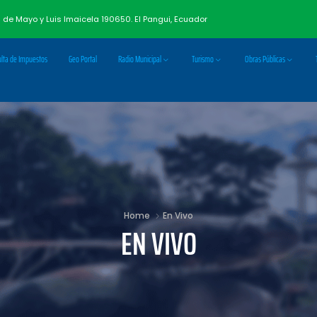
3 de Mayo y Luis Imaicela 190650. El Pangui, Ecuador
lta de Impuestos
Geo Portal
Radio Municipal
Turismo
Obras Públicas
Home
En Vivo
EN VIVO