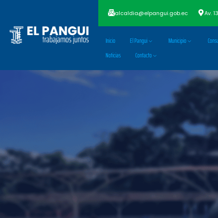
alcaldia@elpangui.gob.ec
Av. 1
Inicio
El Pangui
Municipio
Consu
Noticias
Contacto