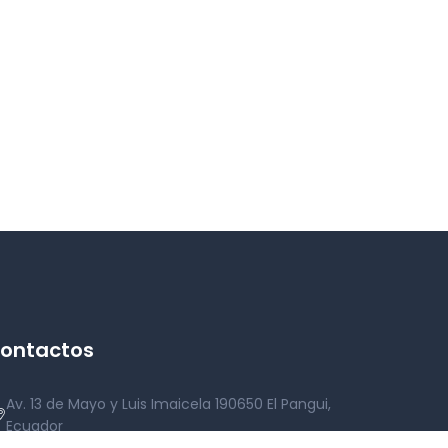
ontactos
Av. 13 de Mayo y Luis Imaicela 190650 El Pangui,
Ecuador