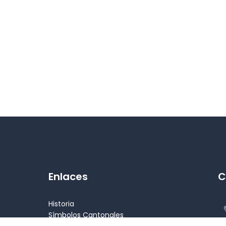
Enlaces
C
Historia
Símbolos Cantonales