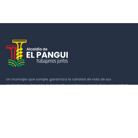
Un municipio que cumple, garantiza la calidad de vida de sus
ciudadanos y fomenta el desarrollo económico y social de la comunidad.
Enlaces
Historia
Símbolos Cantonales
Alcalde
Concejales