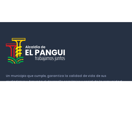
Un municipio que cumple, garantiza la calidad de vida de sus
ciudadanos y fomenta el desarrollo económico y social de la comunidad.
Enlaces
Historia
Símbolos Cantonales
Alcalde
Concejales