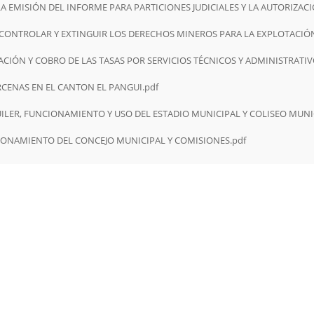
 EMISIÓN DEL INFORME PARA PARTICIONES JUDICIALES Y LA AUTORIZACI
N EL PANGUI..pdf
CONTROLAR Y EXTINGUIR LOS DERECHOS MINEROS PARA LA EXPLOTACIÓN
CIÓN Y COBRO DE LAS TASAS POR SERVICIOS TÉCNICOS Y ADMINISTRATIV
pdf
CENAS EN EL CANTON EL PANGUI.pdf
FUNCIONAMIENTO Y USO DEL ESTADIO MUNICIPAL Y COLISEO MUNICIPAL Y ORDEN
L AÑO 2025.pdf
IONAMIENTO DEL CONCEJO MUNICIPAL Y COMISIONES.pdf