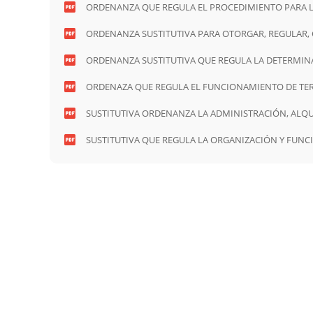
ORDENANZA QUE REGULA EL PROCEDIMIENTO PARA LA
EXTRAJUDICIALES DE BIENES INMUEBLES EN EL CANTÓ
ORDENANZA SUSTITUTIVA PARA OTORGAR, REGULAR, 
PÉTREOS.pdf
ORDENANZA SUSTITUTIVA QUE REGULA LA DETERMINA
signed-signed-signed-signed-signed-signed (1)-signed.
ORDENAZA QUE REGULA EL FUNCIONAMIENTO DE TER
SUSTITUTIVA ORDENANZA LA ADMINISTRACIÓN, ALQUILER, 
PRESUPUESTO GENERAL PARA EL EJERCICIO FISCAL DE
SUSTITUTIVA QUE REGULA LA ORGANIZACIÓN Y FUNC