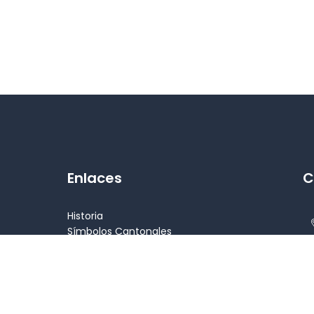
Enlaces
C
Historia
Símbolos Cantonales
Alcalde
Concejales
Patrimonio
Atractivos turísticos
l