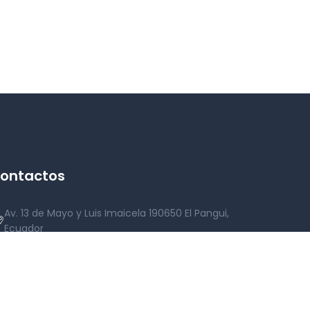
ontactos
Av. 13 de Mayo y Luis Imaicela 190650 El Pangui,
Ecuador
Lun - Vie: 07h30 a 12h00 | 13h30 - 17h00
07-370-2255 Ext. 101