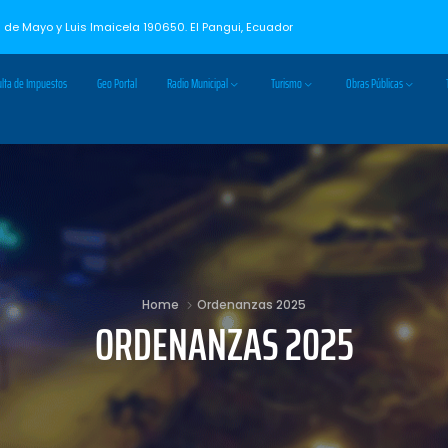
3 de Mayo y Luis Imaicela 190650. El Pangui, Ecuador
lta de Impuestos
Geo Portal
Radio Municipal
Turismo
Obras Públicas
Home
Ordenanzas 2025
ORDENANZAS 2025