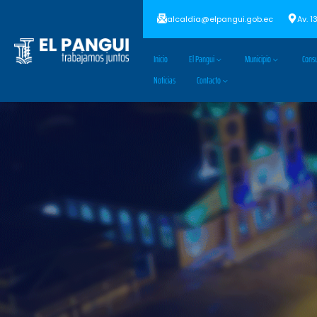
alcaldia@elpangui.gob.ec
Av. 1
Inicio
El Pangui
Municipio
Consu
Noticias
Contacto