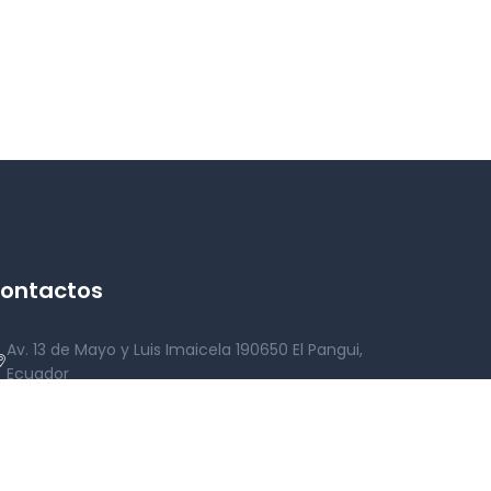
ontactos
Av. 13 de Mayo y Luis Imaicela 190650 El Pangui,
Ecuador
Lun - Vie: 07h30 a 12h00 | 13h30 - 17h00
07-370-2255 Ext. 101