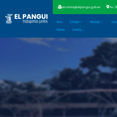
alcaldia@elpangui.gob.ec
Av. 1
Inicio
El Pangui
Municipio
Consu
Noticias
Contacto