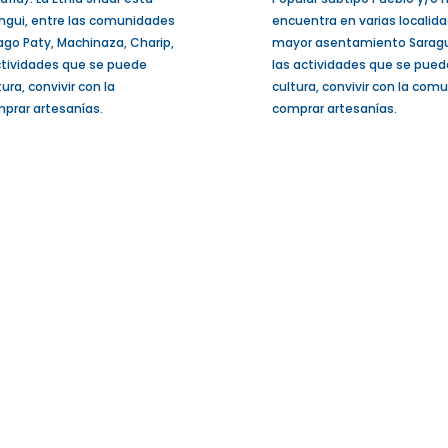
angui, entre las comunidades
encuentra en varias localid
go Paty, Machinaza, Charip,
mayor asentamiento Saraguro
ctividades que se puede
las actividades que se pued
ra, convivir con la
cultura, convivir con la com
prar artesanías.
comprar artesanías.