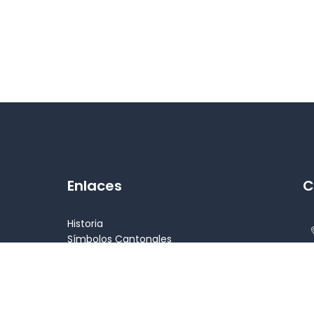
Enlaces
C
Historia
Símbolos Cantonales
Alcalde
Concejales
Patrimonio
Atractivos turísticos
l