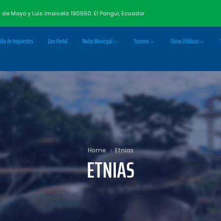
3 de Mayo y Luis Imaicela 190650. El Pangui, Ecuador
lta de Impuestos
Geo Portal
Radio Municipal
Turismo
Obras Públicas
Home
Etnias
ETNIAS