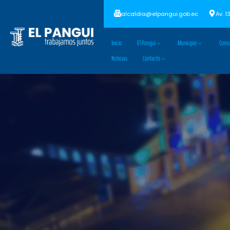
alcaldia@elpangui.gob.ec
Av. 1
Inicio
El Pangui
Municipio
Consu
Noticias
Contacto