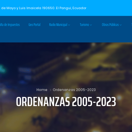
3 de Mayo y Luis Imaicela 190650. El Pangui, Ecuador
lta de Impuestos
Geo Portal
Radio Municipal
Turismo
Obras Públicas
Home
Ordenanzas 2005-2023
ORDENANZAS 2005-2023