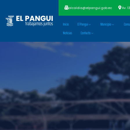
alcaldia@elpangui.gob.ec
Av. 1
Inicio
El Pangui
Municipio
Consu
Noticias
Contacto