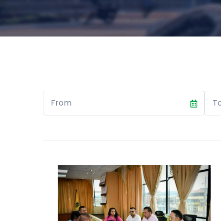
Start
End
Date
Dat