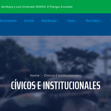
3 de Mayo y Luis Imaicela 190650. El Pangui, Ecuador
lta de Impuestos
Geo Portal
Radio Municipal
Turismo
Obras Públicas
Home
Cívicos E Institucionales
CÍVICOS E INSTITUCIONALES