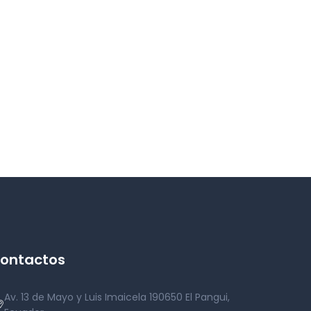
ontactos
Av. 13 de Mayo y Luis Imaicela 190650 El Pangui,