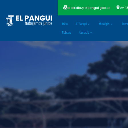
alcaldia@elpangui.gob.ec
Av. 1
Inicio
El Pangui
Municipio
Consu
Noticias
Contacto