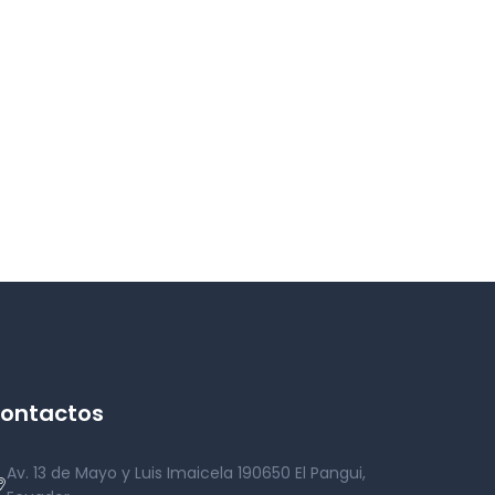
ontactos
Av. 13 de Mayo y Luis Imaicela 190650 El Pangui,