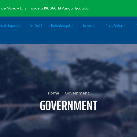
3 de Mayo y Luis Imaicela 190650. El Pangui, Ecuador
lta de Impuestos
Geo Portal
Radio Municipal
Turismo
Obras Públicas
Home
Government
GOVERNMENT