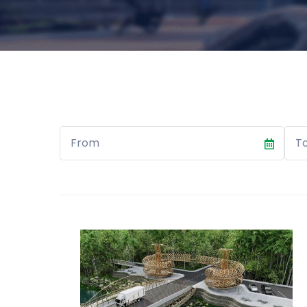
Start
End
Date
Dat