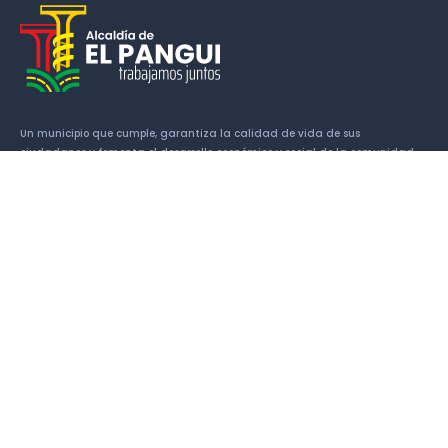
Un municipio que cumple, garantiza la calidad de vida de sus
ciudadanos y fomenta el desarrollo económico y social de la comunidad.
Enlaces
Historia
Símbolos Cantonales
Alcalde
Concejales
Patrimonio
Atractivos turísticos
Contactos