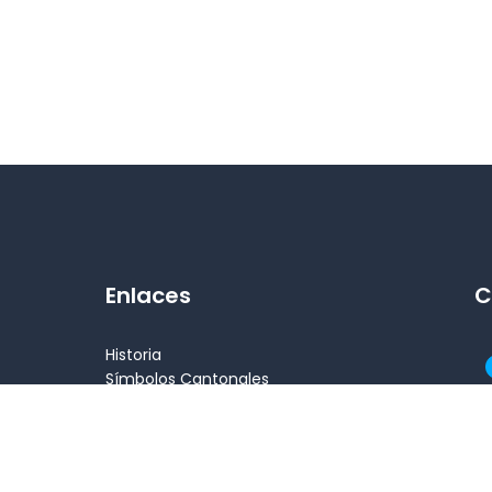
Enlaces
C
Historia
Símbolos Cantonales
Alcalde
Concejales
Patrimonio
Atractivos turísticos