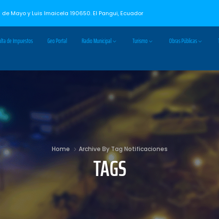
3 de Mayo y Luis Imaicela 190650. El Pangui, Ecuador
lta de Impuestos
Geo Portal
Radio Municipal
Turismo
Obras Públicas
Home
Archive By Tag Notificaciones
TAGS