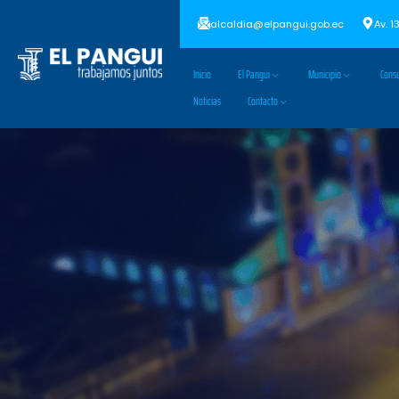
alcaldia@elpangui.gob.ec
Av. 1
Inicio
El Pangui
Municipio
Consu
Noticias
Contacto