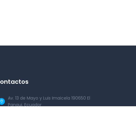
ontactos
Av. 13 de Mayo y Luis Imaicela 190650 El
Pangui, Ecuador
Lun - Vie: 07h30 a 12h00 | 13h30 - 17h00
07-370-2255 Ext. 101