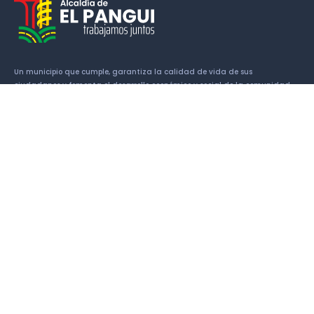
Un municipio que cumple, garantiza la calidad de vida de sus
ciudadanos y fomenta el desarrollo económico y social de la comunidad.
Enlaces
Historia
Símbolos Cantonales
Alcalde
Concejales
Patrimonio
Atractivos turísticos
Contactos
Av. 13 de Mayo y Luis Imaicela 190650 El Pangui, Ecuador