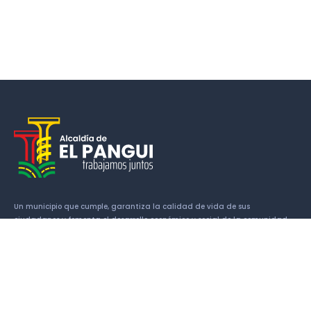
Un municipio que cumple, garantiza la calidad de vida de sus
ciudadanos y fomenta el desarrollo económico y social de la comunidad.
Enlaces
Historia
Símbolos Cantonales