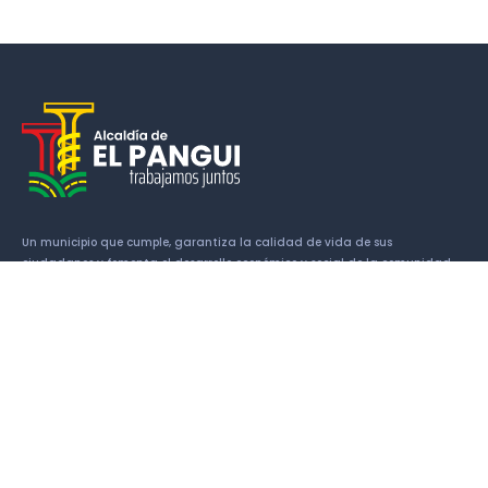
Un municipio que cumple, garantiza la calidad de vida de sus
ciudadanos y fomenta el desarrollo económico y social de la comunidad.
Enlaces
Historia
Símbolos Cantonales
Alcalde
Concejales
Patrimonio