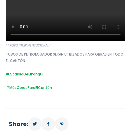
I APOYO INTERINSTITUCIONAL I
TUBOS DE PETROECUADOR SERÁN UTILIZADOS PARA OBRAS EN TODO
EL CANTÓN.
#AlcaldíaDeElPangui
#MásObrasParaElCantón
Share: