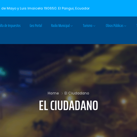
3 de Mayo y Luis Imaicela 190650. El Pangui, Ecuador
lta de Impuestos
Geo Portal
Radio Municipal
Turismo
Obras Públicas
Home
El Ciudadano
EL CIUDADANO