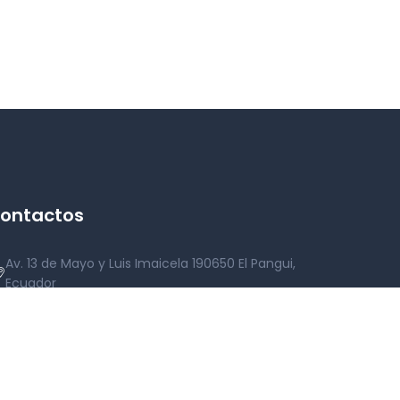
ontactos
Av. 13 de Mayo y Luis Imaicela 190650 El Pangui,
Ecuador
Lun - Vie: 07h30 a 12h00 | 13h30 - 17h00
07-370-2255 Ext. 101
alcaldia@elpangui.gob.ec