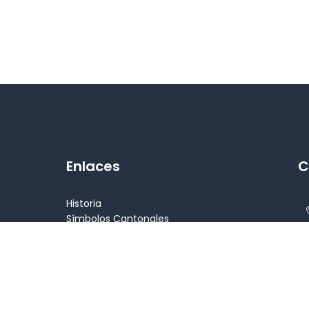
Enlaces
C
Historia
Símbolos Cantonales
Alcalde
Concejales
Patrimonio
Atractivos turísticos
l