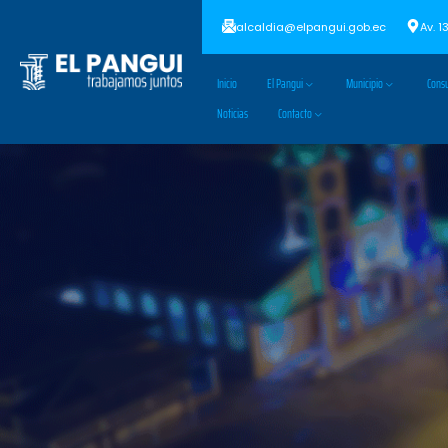
alcaldia@elpangui.gob.ec
Av. 1
Inicio
El Pangui
Municipio
Consu
Noticias
Contacto