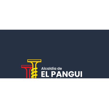
Un municipio que cumple, garantiza la calidad de vida de
sus ciudadanos y fomenta el desarrollo económico y socia
de la comunidad.