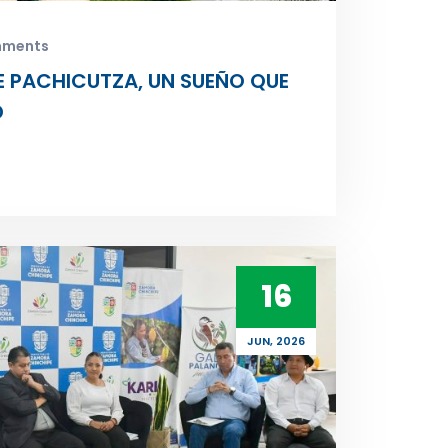
mments
DE PACHICUTZA, UN SUEÑO QUE
D
16
JUN, 2026