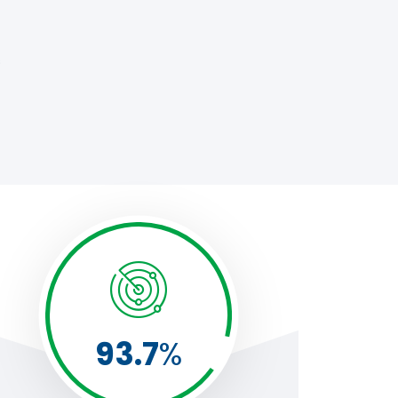
s
93.7
%