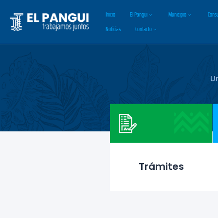
Inicio
El Pangui
Municipio
Consu
Noticias
Contacto
U
Trámites