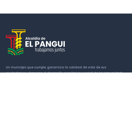
Un municipio que cumple, garantiza la calidad de vida de sus
ciudadanos y fomenta el desarrollo económico y social de la comunidad.
Enlaces
Historia
Símbolos Cantonales
Alcalde
Concejales
Patrimonio