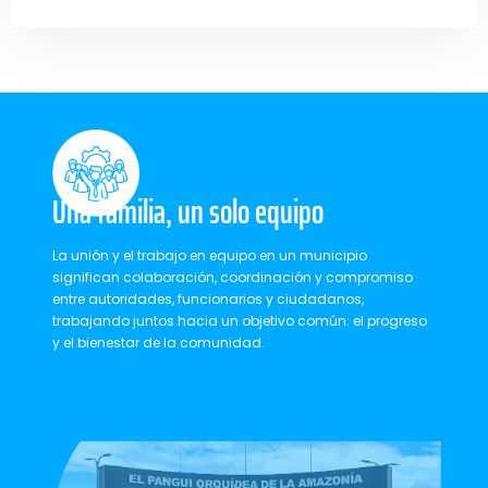
Una familia, un solo equipo
La unión y el trabajo en equipo en un municipio
significan colaboración, coordinación y compromiso
entre autoridades, funcionarios y ciudadanos,
trabajando juntos hacia un objetivo común: el progreso
y el bienestar de la comunidad.