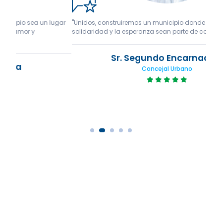
gar
"Unidos, construiremos un municipio donde el respeto, la
"Tra
solidaridad y la esperanza sean parte de cada día."
espa
Sr. Segundo Encarnación
Concejal Urbano