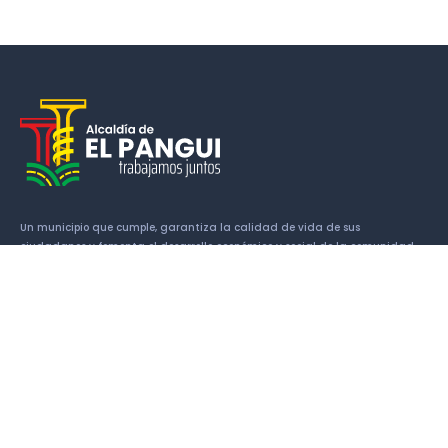
Un municipio que cumple, garantiza la calidad de vida de sus
ciudadanos y fomenta el desarrollo económico y social de la comunidad.
Enlaces
Historia
Símbolos Cantonales
Alcalde
Concejales
Patrimonio